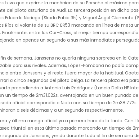
ens tuvo que exprimir la mecánica de su Porsche al máximo pa
del piloto asturiano de Audi. La tercera posición en dicha pasa
s Eduardo Noriego (Skoda Fabia R5) y Miguel Ángel Clemente (Po
 los Ríos al volante de su BRC BR53 marcando en línea de meta 
1). Finalmente, entre los Car-Cross, el mejor tiempo correspond
jando en apenas un segundo a sus más inmediatos perseguidores
 fin de semana, Janssens no quería ninguna sorpresa en la Cate
able para sus rivales. Además, López-Fombona no podía complet
cia entre Janssens y el resto fuera mayor de la habitual. Gaet
rrari a cinco segundos del piloto belga. La tercera plaza era 
rto precediendo a Antonio Luis Rodríguez (Lancia Delta HF Integr
d con un tiempo de 2m31.022s, aventajando en un buen puñado de 
asada oficial correspondía a Nieto con su tiempo de 2m38.772s.
minaran a seis décimas y a un segundo respectivamente.
rcera y última manga oficial ya a primera hora de la tarde. Co
eo triunfal en esta última pasada marcando un tiempo de 2m31.
n segundo de Janssens, yendo durante todo el fin de semana d