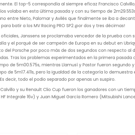
nte. El top-5 correspondía al siempre eficaz Francisco Calvillo
os Ríos volaba en esta última pasada y con su tiempo de 2m29.55
o entre Nieto, Palomar y Avilés que finalmente se iba a decantar
para batir a los MV Racing PRO SP2 ¡por dos y tres décimas!
 oficiales, Janssens se proclamaba vencedor de la prueba con
lía y el porqué de ser campeón de Europa en su debut en Ubriq
oto del Porsche por poco más de dos segundos con respecto al d
das. Tras los problemas experimentados en la primera pasada ofi
iempo de 5m00.575s, mientras Llamusí y Pastor fueron segundo y
po de 5m17.411s, pero la igualdad de la categoría lo demuestra
s decir, todo el podio separado por apenas un suspiro.
 Calvillo y su Renault Clio Cup fueron los ganadores con un tie
 HF Integrale 16v) y Juan Miguel García Romero (Mitsubishi Lancer 