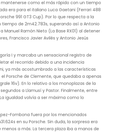
ra mantenerse como el más rápido con un tiempo
da era para el italiano Luca Gaetani (Ferrari 488
rsche 991 GT3 Cup). Por lo que respecta a la
un tiempo de 2m42.783s, superando así a Antonio
ía a Manuel Ramón Nieto (La Base RX01) al detener
, Francisco Javier Avilés y Antonio Jesús
goría I y marcaba un sensacional registro de
ar el recorrido debido a una incidencia
ani, ya más acostumbrado a las características
para el Porsche de Clemente, que quedaba a apenas
ale 16v). En lo relativo a los monoplazas de la
segundos a Llamusí y Pastor. Finalmente, entre
 La igualdad volvía a ser máxima como lo
n López-Fombona fuera por los mencionados
624s en su Porsche. Sin duda, la sorpresa era
e menos a más. La tercera plaza iba a manos de