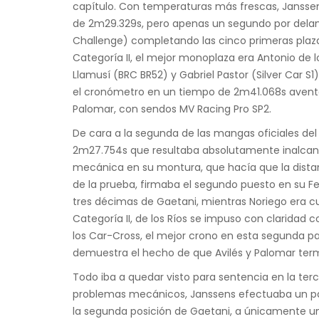
capítulo. Con temperaturas más frescas, Janss
de 2m29.329s, pero apenas un segundo por delante 
Challenge) completando las cinco primeras plaza
Categoría II, el mejor monoplaza era Antonio de
Llamusí (BRC BR52) y Gabriel Pastor (Silver Car S
el cronómetro en un tiempo de 2m41.068s aventa
Palomar, con sendos MV Racing Pro SP2.
De cara a la segunda de las mangas oficiales del
2m27.754s que resultaba absolutamente inalcanz
mecánica en su montura, que hacía que la distan
de la prueba, firmaba el segundo puesto en su Fe
tres décimas de Gaetani, mientras Noriego era cua
Categoría II, de los Ríos se impuso con clarida
los Car-Cross, el mejor crono en esta segunda p
demuestra el hecho de que Avilés y Palomar ter
Todo iba a quedar visto para sentencia en la te
problemas mecánicos, Janssens efectuaba un pas
la segunda posición de Gaetani, a únicamente u