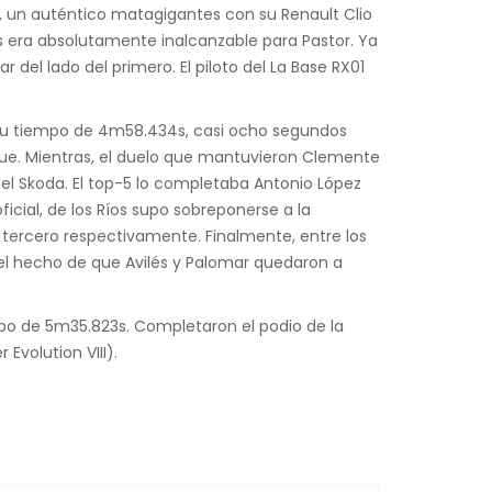
, un auténtico matagigantes con su Renault Clio
3s era absolutamente inalcanzable para Pastor. Ya
 del lado del primero. El piloto del La Base RX01
 su tiempo de 4m58.434s, casi ocho segundos
ue. Mientras, el duelo que mantuvieron Clemente
el Skoda. El top-5 lo completaba Antonio López
cial, de los Ríos supo sobreponerse a la
 tercero respectivamente. Finalmente, entre los
 el hecho de que Avilés y Palomar quedaron a
mpo de 5m35.823s. Completaron el podio de la
Evolution VIII).