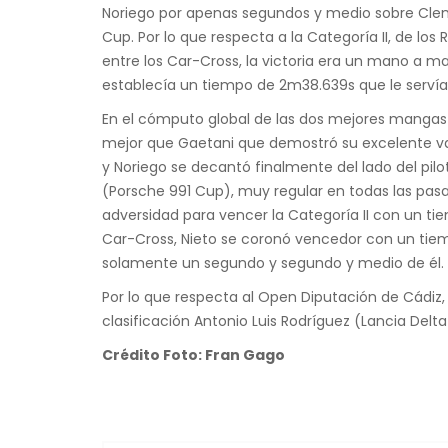
Noriego por apenas segundos y medio sobre Cleme
Cup. Por lo que respecta a la Categoría II, de l
entre los Car-Cross, la victoria era un mano a man
establecía un tiempo de 2m38.639s que le servía 
En el cómputo global de las dos mejores mangas
mejor que Gaetani que demostró su excelente va
y Noriego se decantó finalmente del lado del pil
(Porsche 991 Cup), muy regular en todas las pasa
adversidad para vencer la Categoría II con un t
Car-Cross, Nieto se coronó vencedor con un tiem
solamente un segundo y segundo y medio de él. E
Por lo que respecta al Open Diputación de Cádiz,
clasificación Antonio Luis Rodríguez (Lancia Delta
Crédito Foto: Fran Gago