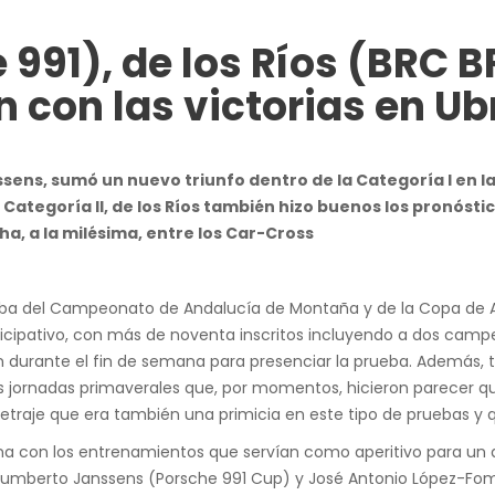
991), de los Ríos (BRC B
n con las victorias en Ub
ens, sumó un nuevo triunfo dentro de la Categoría I en l
 Categoría II, de los Ríos también hizo buenos los pronóst
a, a la milésima, entre los Car-Cross
eba del Campeonato de Andalucía de Montaña y de la Copa de An
ticipativo, con más de noventa inscritos incluyendo a dos camp
durante el fin de semana para presenciar la prueba. Además, to
ornadas primaverales que, por momentos, hicieron parecer que
traje que era también una primicia en este tipo de pruebas y
a con los entrenamientos que servían como aperitivo para un d
e Humberto Janssens (Porsche 991 Cup) y José Antonio López-Fom