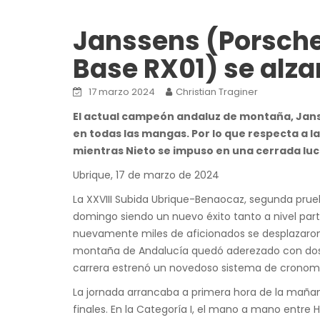
Janssens (Porsche 
Base RX01) se alza
17 marzo 2024
Christian Traginer
El actual campeón andaluz de montaña, Janss
en todas las mangas. Por lo que respecta a la
mientras Nieto se impuso en una cerrada luch
Ubrique, 17 de marzo de 2024
La XXVIII Subida Ubrique-Benaocaz, segunda pru
domingo siendo un nuevo éxito tanto a nivel par
nuevamente miles de aficionados se desplazaron 
montaña de Andalucía quedó aderezado con dos j
carrera estrenó un novedoso sistema de cronome
La jornada arrancaba a primera hora de la mañan
finales. En la Categoría I, el mano a mano entr