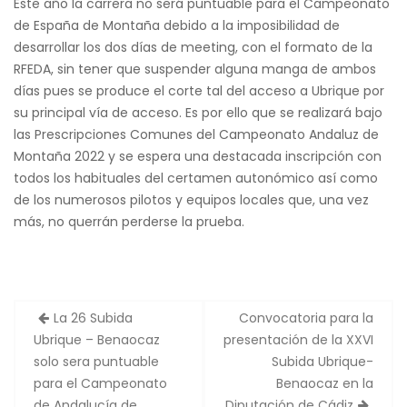
Este año la carrera no será puntuable para el Campeonato
de España de Montaña debido a la imposibilidad de
desarrollar los dos días de meeting, con el formato de la
RFEDA, sin tener que suspender alguna manga de ambos
días pues se produce el corte tal del acceso a Ubrique por
su principal vía de acceso. Es por ello que se realizará bajo
las Prescripciones Comunes del Campeonato Andaluz de
Montaña 2022 y se espera una destacada inscripción con
todos los habituales del certamen autonómico así como
de los numerosos pilotos y equipos locales que, una vez
más, no querrán perderse la prueba.
Navegación
La 26 Subida
Convocatoria para la
de
Ubrique – Benaocaz
presentación de la XXVI
entradas
solo sera puntuable
Subida Ubrique-
para el Campeonato
Benaocaz en la
de Andalucía de
Diputación de Cádiz